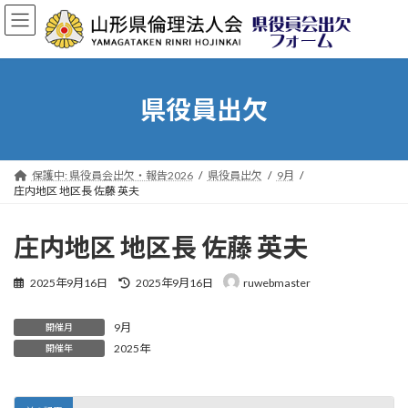
コ
ナ
ン
ビ
テ
ゲ
ン
ー
ツ
シ
へ
ョ
県役員出欠
ス
ン
キ
に
ッ
移
プ
動
保護中: 県役員会出欠・報告2026
県役員出欠
9月
庄内地区 地区長 佐藤 英夫
庄内地区 地区長 佐藤 英夫
最
2025年9月16日
2025年9月16日
ruwebmaster
終
更
9月
新
開催月
日
2025年
開催年
時
: