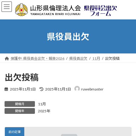
コ
ナ
ン
ビ
テ
ゲ
ン
ー
ツ
シ
へ
ョ
県役員出欠
ス
ン
キ
に
ッ
移
プ
動
保護中: 県役員会出欠・報告2026
県役員出欠
11月
出欠投稿
出欠投稿
最
2025年11月1日
2025年11月1日
ruwebmaster
終
更
11月
新
開催月
日
2025年
開催年
時
:
前の記事