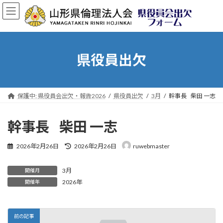
コ
ナ
ン
ビ
テ
ゲ
ン
ー
ツ
シ
へ
ョ
県役員出欠
ス
ン
キ
に
ッ
移
プ
動
保護中: 県役員会出欠・報告2026
県役員出欠
3月
幹事長 柴田 一志
幹事長 柴田 一志
最
2026年2月26日
2026年2月26日
ruwebmaster
終
更
3月
新
開催月
日
2026年
開催年
時
:
前の記事