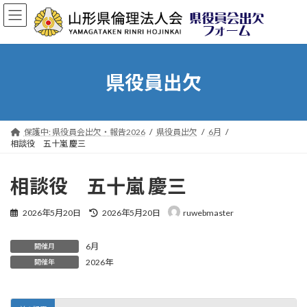
コ
ナ
ン
ビ
テ
ゲ
ン
ー
ツ
シ
へ
ョ
県役員出欠
ス
ン
キ
に
ッ
移
プ
動
保護中: 県役員会出欠・報告2026
県役員出欠
6月
相談役 五十嵐 慶三
相談役 五十嵐 慶三
最
2026年5月20日
2026年5月20日
ruwebmaster
終
更
6月
新
開催月
日
2026年
開催年
時
: