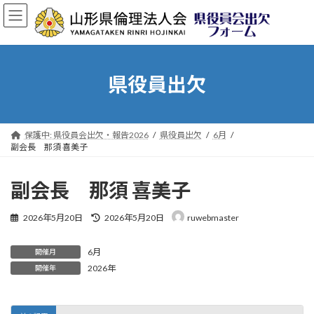
コ
ナ
ン
ビ
テ
ゲ
ン
ー
ツ
シ
へ
ョ
県役員出欠
ス
ン
キ
に
ッ
移
プ
動
保護中: 県役員会出欠・報告2026
県役員出欠
6月
副会長 那須 喜美子
副会長 那須 喜美子
最
2026年5月20日
2026年5月20日
ruwebmaster
終
更
6月
新
開催月
日
2026年
開催年
時
: