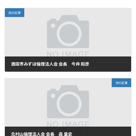
:
前の記事
酒田市みずほ倫理法人会 会長 今井 和彦
2025年9月17日
次の記事
北村山倫理法人会 会長 森 里史