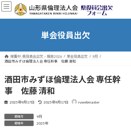
コ
ナ
ン
ビ
テ
ゲ
ン
ー
ツ
シ
へ
ョ
単会役員出欠
ス
ン
キ
に
ッ
移
プ
動
保護中: 県役員会出欠・報告2026
単会役員出欠
9月
酒田市みずほ倫理法人会 専任幹事 佐藤 清和
酒田市みずほ倫理法人会 専任幹
事 佐藤 清和
最
2025年9月17日
2025年9月17日
ruwebmaster
終
更
9月
新
開催月
日
2025年
開催年
時