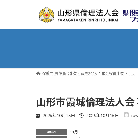
コ
ナ
ン
ビ
テ
ゲ
ン
ー
ツ
シ
へ
ョ
ス
ン
キ
に
ッ
移
プ
動
保護中: 県役員会出欠・報告2026
単会役員出欠
11月
山形市霞城倫理法人会 
最
2025年10月15日
2025年10月15日
ru
終
更
11月
新
開催月