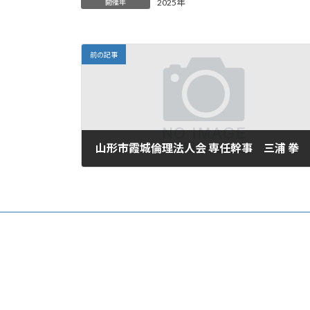
日
2025年
開催年
時
:
前の記事
山形市霞城倫理法人会 専任幹事 三浦 拳
2025年10月7日