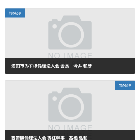
:
前の記事
酒田市みずほ倫理法人会 会長 今井 和彦
2025年11月17日
次の記事
西置賜倫理法人会 専任幹事 髙橋 弘和