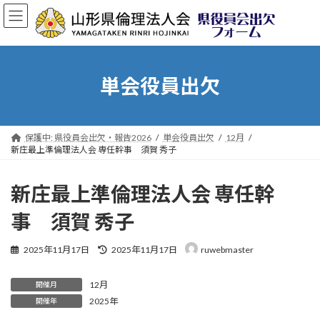
コ
ナ
ン
ビ
テ
ゲ
ン
ー
ツ
シ
へ
ョ
単会役員出欠
ス
ン
キ
に
ッ
移
プ
動
保護中: 県役員会出欠・報告2026
単会役員出欠
12月
新庄最上準倫理法人会 専任幹事 須賀 秀子
新庄最上準倫理法人会 専任幹
事 須賀 秀子
最
2025年11月17日
2025年11月17日
ruwebmaster
終
更
12月
新
開催月
日
2025年
開催年
時