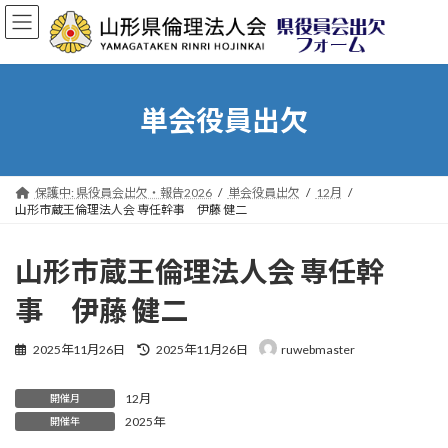
コ
ナ
ン
ビ
テ
ゲ
ン
ー
ツ
シ
へ
ョ
単会役員出欠
ス
ン
キ
に
ッ
移
プ
動
保護中: 県役員会出欠・報告2026
単会役員出欠
12月
山形市蔵王倫理法人会 専任幹事 伊藤 健二
山形市蔵王倫理法人会 専任幹
事 伊藤 健二
最
2025年11月26日
2025年11月26日
ruwebmaster
終
更
12月
新
開催月
日
2025年
開催年
時