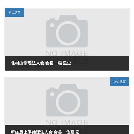
:
前の記事
北村山倫理法人会 会長 森 里史
2025年11月21日
次の記事
新庄最上準倫理法人会 会長 佐藤 宏