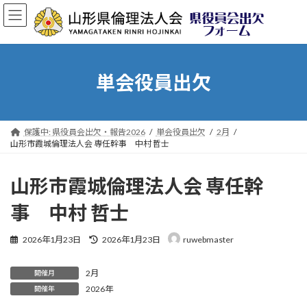
コ
ナ
ン
ビ
テ
ゲ
ン
ー
ツ
シ
へ
ョ
単会役員出欠
ス
ン
キ
に
ッ
移
プ
動
保護中: 県役員会出欠・報告2026
単会役員出欠
2月
山形市霞城倫理法人会 専任幹事 中村 哲士
山形市霞城倫理法人会 専任幹
事 中村 哲士
最
2026年1月23日
2026年1月23日
ruwebmaster
終
更
2月
新
開催月
日
2026年
開催年
時