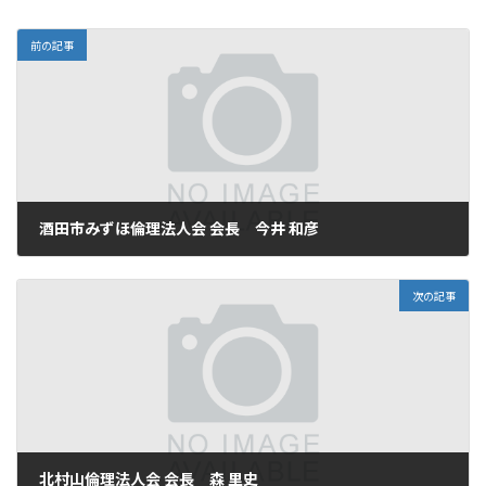
:
前の記事
酒田市みずほ倫理法人会 会長 今井 和彦
2026年1月22日
次の記事
北村山倫理法人会 会長 森 里史