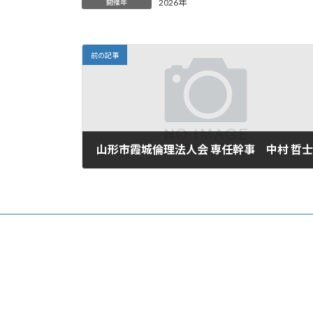
日
2026年
開催年
時
:
前の記事
山形市霞城倫理法人会 専任幹事 中村 哲士
2026年3月23日