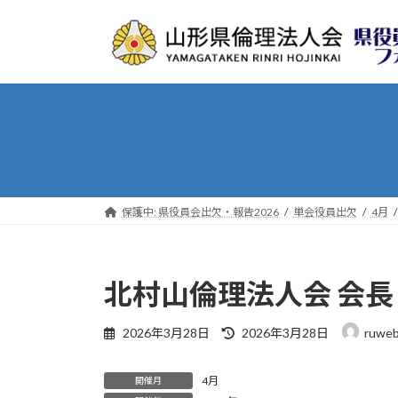
コ
ナ
ン
ビ
テ
ゲ
ン
ー
ツ
シ
へ
ョ
ス
ン
キ
に
ッ
移
プ
動
保護中: 県役員会出欠・報告2026
単会役員出欠
4月
北村山倫理法人会 会長
最
2026年3月28日
2026年3月28日
ruweb
終
更
4月
新
開催月