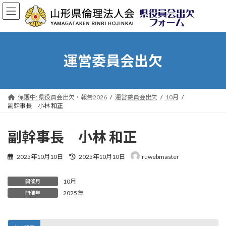
コ
ナ
ン
ビ
テ
ゲ
ン
ー
ツ
シ
へ
ョ
運営委員会出欠
ス
ン
キ
に
ッ
移
プ
動
保護中: 県役員会出欠・報告2026
運営委員会出欠
10月
副幹事長 小林 和正
副幹事長 小林 和正
最
2025年10月10日
2025年10月10日
ruwebmaster
終
更
10月
新
開催月
日
2025年
開催年
時
: