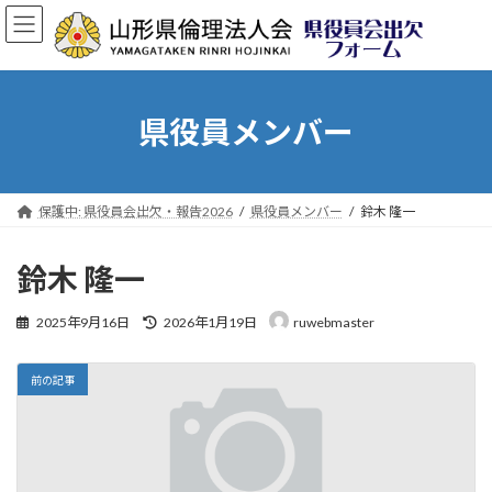
コ
ナ
ン
ビ
テ
ゲ
ン
ー
ツ
シ
へ
ョ
県役員メンバー
ス
ン
キ
に
ッ
移
プ
動
保護中: 県役員会出欠・報告2026
県役員メンバー
鈴木 隆一
鈴木 隆一
最
2025年9月16日
2026年1月19日
ruwebmaster
終
更
新
前の記事
日
時
: