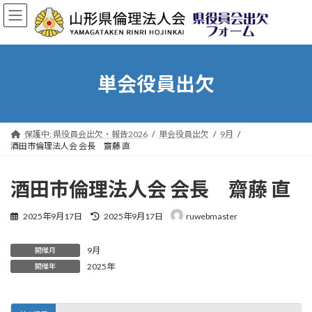
コ
ナ
ン
ビ
テ
ゲ
ン
ー
ツ
シ
へ
ョ
単会役員出欠
ス
ン
キ
に
ッ
移
プ
動
保護中: 県役員会出欠・報告2026
単会役員出欠
9月
酒田市倫理法人会 会長 齋藤 直
酒田市倫理法人会 会長 齋藤 直
最
2025年9月17日
2025年9月17日
ruwebmaster
終
更
9月
新
開催月
日
2025年
開催年
時
: