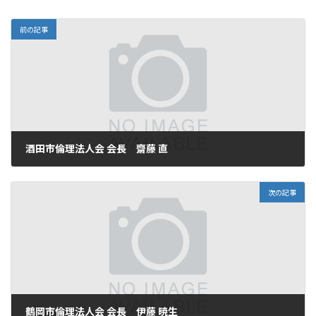
:
前の記事
酒田市倫理法人会 会長 齋藤 直
2025年9月17日
次の記事
鶴岡市倫理法人会 会長 伊藤 暁生