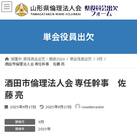
コ
ナ
ン
ビ
テ
ゲ
ン
ー
ツ
シ
へ
ョ
単会役員出欠
ス
ン
キ
に
ッ
移
プ
動
保護中: 県役員会出欠・報告2026
単会役員出欠
9月
酒田市倫理法人会 専任幹事 佐藤 亮
酒田市倫理法人会 専任幹事 佐
藤 亮
最
2025年9月17日
2025年9月17日
ruwebmaster
終
更
9月
新
開催月
日
2025年
開催年
時